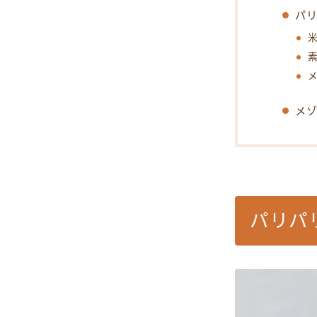
パ
メ
パリパ