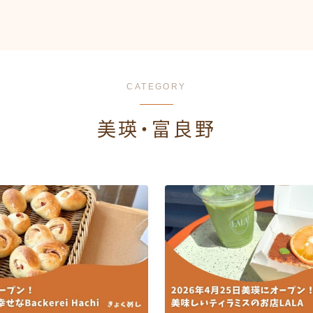
CATEGORY
美瑛・富良野
HOME
旭川駅前
中心部エリア
キッチンカー
上川