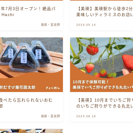
6年7月3日オープン！絶品パ
【美瑛】美瑛駅から徒歩2
北門・旭町・大町
 Hachi
美味しいティラミスのお店L
美瑛・富良野
2026.05.14
忠和
春光・春光台
末広
東光・豊岡
食べたら忘れられないおむ
【美瑛】10月までいちご狩
東旭川
郎
のいちご狩りができる丸北
美瑛・富良野
2025.08.19
永山