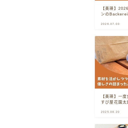
【美瑛】202
ンのBackerei
2026.07.03
【美瑛】一度
すび屋花園太
2025.08.20