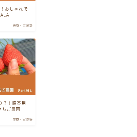
分！おしゃれで
ALA
美瑛・富良野
り？！贈答用
いちご農園
美瑛・富良野