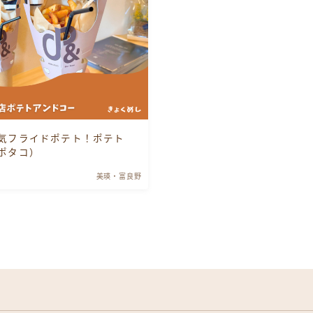
神楽・神居・神楽岡
緑町・錦町
東川・東神楽
気フライドポテト！ポテト
美瑛・富良野
ポタコ）
美瑛・富良野
滝川・深川
江丹別