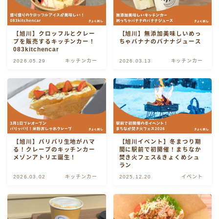
忠和
【旭川】クロッフルとクレー
【旭川】無添加美味しいめっ
春光・春光台
プを販売するキッチンカー！
ちゃバナナのバナナジュース
083kitchencar
2026.05.29
キッチンカー
2026.03.13
キッチンカー
末広
東光・豊岡
東旭川
【旭川】パリパリ生地がハマ
【旭川イベント】冬まつり期
永山
る！クレープのキッチンカー
間に駅前で初開催！まちなか
メゾンアトリエ誕生！
焚き火フェス&きょくめシュ
ラン
神楽・神居・神楽岡
2026.03.02
キッチンカー
2025.12.20
イベント
緑町・錦町