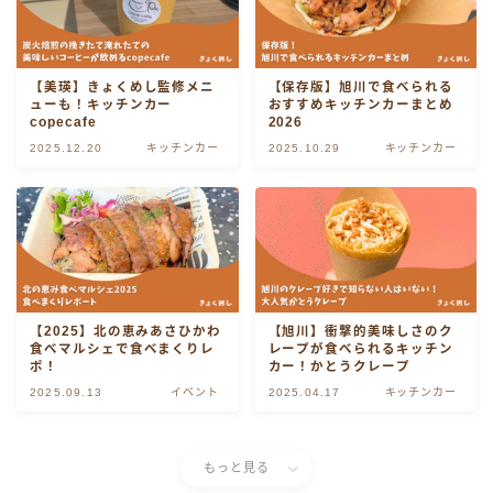
東川・東神楽
美瑛・富良野
【美瑛】きょくめし監修メニ
【保存版】旭川で食べられる
ューも！キッチンカー
おすすめキッチンカーまとめ
copecafe
2026
滝川・深川
2025.12.20
キッチンカー
2025.10.29
キッチンカー
江丹別
【2025】北の恵みあさひかわ
【旭川】衝撃的美味しさのク
食べマルシェで食べまくりレ
レープが食べられるキッチン
ポ！
カー！かとうクレープ
2025.09.13
イベント
2025.04.17
キッチンカー
もっと見る