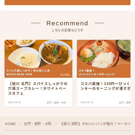
Recommend
こちらの記事もどうぞ
【旭川 北門】スパイスしっかりの
コスパ最強！330円〜びっくり
穴場スープカレー！ホワイトベー
ンキーのモーニングが凄すぎ
スカフェ
2025.04.21
2025.02.26
北門・旭町・大町
北門・旭町・
HOME
北門・旭町・大町
【旭川 旭町】かわいいパンが魅力！ベーカリー
＞
＞