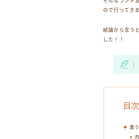
そんなランチ
ので行ってきま
結論から言う
した！！
目次
激