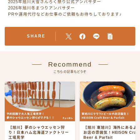
2025年旭川大雪さんろく祭り公式アンバサダー
2026年旭川冬まつりアンバサダー
PRや運用代行などお仕事のご依頼もお待ちしております♪
SHARE
Recommend
こちらの記事もどうぞ
【旭川】夢のシャウエッセン狩
【旭川 東旭川】海外にあるよ
り！日本ハム北海道ファクトリー
お店の雰囲気！HEISON Craft
工場見学
Beer & Parfait