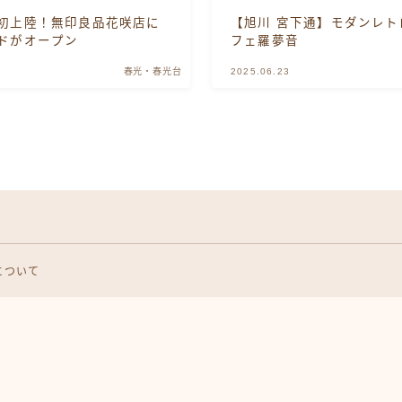
初上陸！無印良品花咲店に
【旭川 宮下通】モダンレト
ドがオープン
フェ羅夢音
北門・旭町・大町
春光・春光台
2025.06.23
忠和
春光・春光台
末広
東光・豊岡
について
東旭川
永山