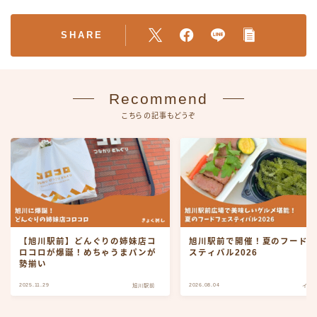
SHARE
Recommend
こちらの記事もどうぞ
【旭川駅前】どんぐりの姉妹店コ
旭川駅前で開催！夏のフード
ロコロが爆誕！めちゃうまパンが
スティバル2026
勢揃い
2025.11.29
2026.08.04
旭川駅前
イベ