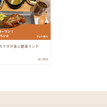
神楽・神居・神楽岡
緑町・錦町
東川・東神楽
】カラダが喜ぶ健康ランチ
美瑛・富良野
旭川駅前
滝川・深川
江丹別