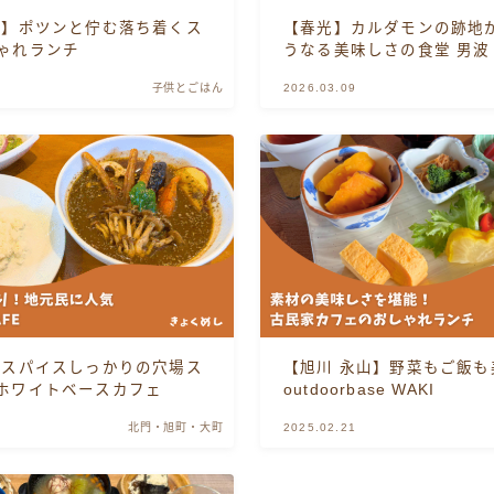
川】ポツンと佇む落ち着くス
【春光】カルダモンの跡地
ゃれランチ
うなる美味しさの食堂 男波
北門・旭町・大町
子供とごはん
2026.03.09
忠和
春光・春光台
末広
東光・豊岡
】スパイスしっかりの穴場ス
【旭川 永山】野菜もご飯も
東旭川
ホワイトベースカフェ
outdoorbase WAKI
北門・旭町・大町
2025.02.21
永山